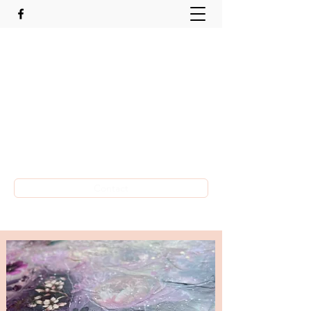
Lun'art
Nathalie Bossi
Passion de création
078 907 81 91
Contact